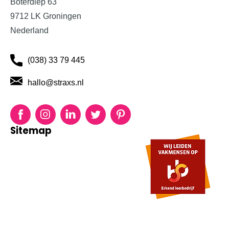
Boterdiep 63
9712 LK Groningen
Nederland
(038) 33 79 445
hallo@straxs.nl
Facebook
Instagram
LinkedIn
Twitter
Pinterest
Sitemap
Diensten
Over Ons
Duurzaamheid
Blog
Projecten