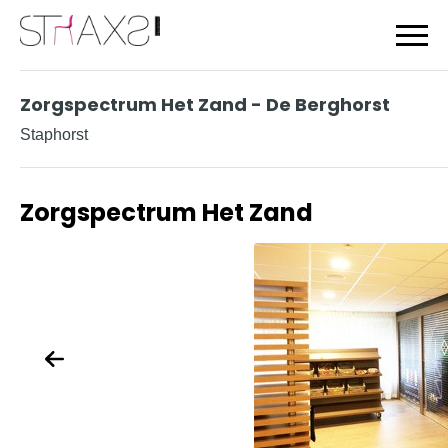
Logo Straxs
Slui
Zorgspectrum Het Zand - De Berghorst
Staphorst
Zorgspectrum Het Zand