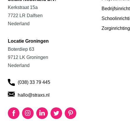
Kerkstraat 15a
Bedrijfsinrich
7722 LR Dalfsen
Schoolinricht
Nederland
Zorginrichting
Locatie Groningen
Boterdiep 63
9712 LK Groningen
Nederland
(038) 33 79 445
hallo@straxs.nl
Facebook
Instagram
LinkedIn
Twitter
Pinterest