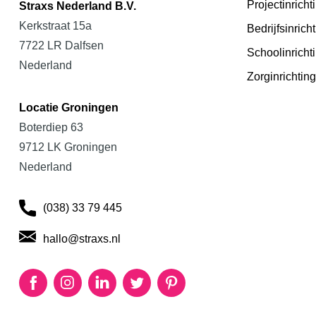
Projectinricht
Straxs Nederland B.V.
Kerkstraat 15a
Bedrijfsinrich
7722 LR Dalfsen
Schoolinricht
Nederland
Zorginrichting
Locatie Groningen
Boterdiep 63
9712 LK Groningen
Nederland
(038) 33 79 445
hallo@straxs.nl
Facebook
Instagram
LinkedIn
Twitter
Pinterest