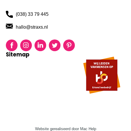
(038) 33 79 445
hallo@straxs.nl
Facebook
Instagram
LinkedIn
Twitter
Pinterest
Sitemap
Diensten
Over Ons
Duurzaamheid
Blog
Projecten
Contact
Website gerealiseerd door Mac Help