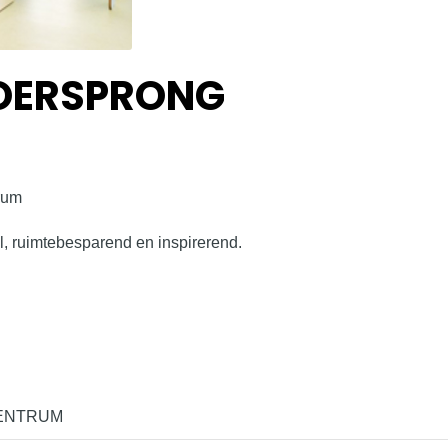
 OERSPRONG
M
rum
el, ruimtebesparend en inspirerend.
ENTRUM